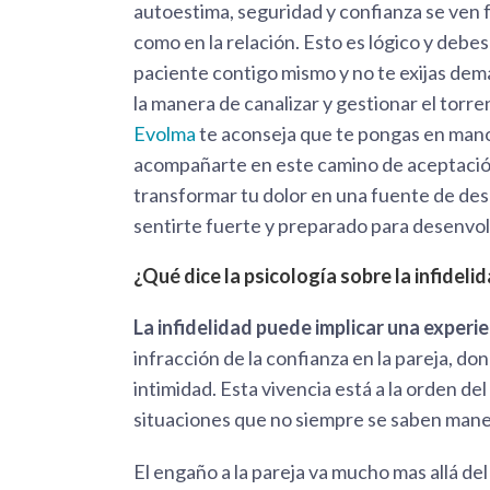
autoestima, seguridad y confianza se ven
como en la relación. Esto es lógico y debes 
paciente contigo mismo y no te exijas de
la manera de canalizar y gestionar el torr
Evolma
te aconseja que te pongas en mano
acompañarte en este camino de aceptación
transformar tu dolor en una fuente de des
sentirte fuerte y preparado para desenvolv
¿Qué dice la psicología sobre la infideli
La infidelidad puede implicar una experi
infracción de la confianza en la pareja, do
intimidad. Esta vivencia está a la orden del
situaciones que no siempre se saben manej
El engaño a la pareja va mucho mas allá del 