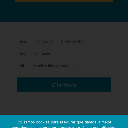
Inicio
Servicios
Sobre Evolma
Blog
Contacto
Política de Privacidad y Cookies
Cita Previa
Utilizamos cookies para asegurar que damos la mejor
experiencia al usuario en nuestra web. Si sigues utilizando