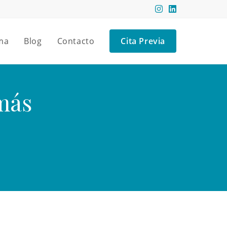
ma
Blog
Contacto
Cita Previa
más