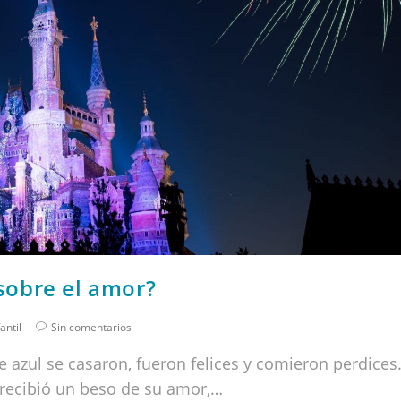
sobre el amor?
antil
Sin comentarios
e azul se casaron, fueron felices y comieron perdices
 recibió un beso de su amor,…