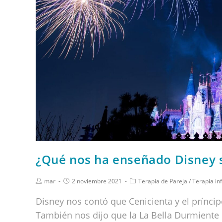
¿Qué nos ha enseñado Disney 
mar
2 noviembre 2021
Terapia de Pareja
/
Terapia inf
Disney nos contó que Cenicienta y el príncip
También nos dijo que la La Bella Durmiente