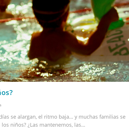
ños?
s
s días se alargan, el ritmo baja… y muchas familias se
e los niños? ¿Las mantenemos, las…