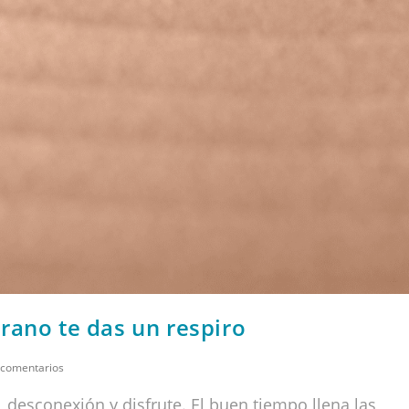
rano te das un respiro
 comentarios
 desconexión y disfrute. El buen tiempo llena las