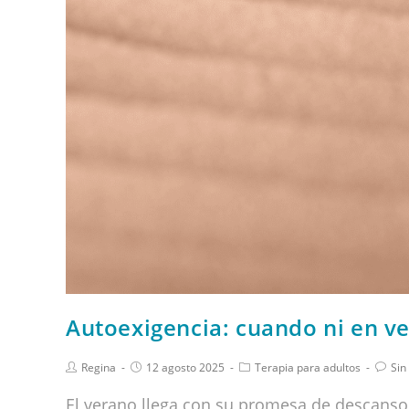
Autoexigencia: cuando ni en ve
Regina
12 agosto 2025
Terapia para adultos
Sin
El verano llega con su promesa de descanso,